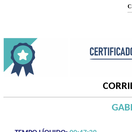
C
CORRI
GABR