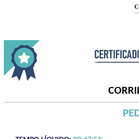
C
CORRI
PED