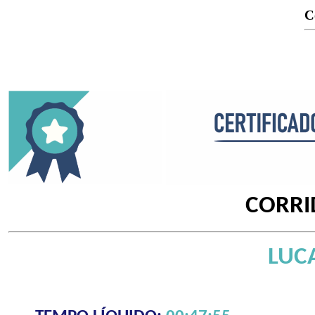
C
CORRI
LUC