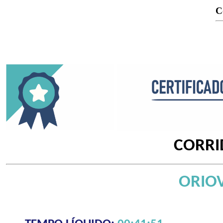
C
CORRI
ORIOV