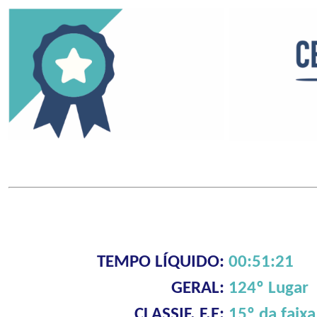
TEMPO LÍQUIDO:
00:51:21
GERAL:
124º Lugar
CLASSIF. F.E:
15º da faixa