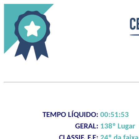
TEMPO LÍQUIDO:
00:51:53
GERAL:
138º Lugar
CLASSIF. F.E:
24º da faixa