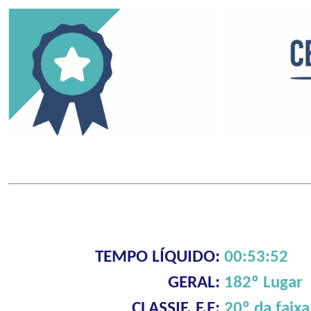
TEMPO LÍQUIDO:
00:53:52
GERAL:
182º Lugar
CLASSIF. F.E:
20º da faixa