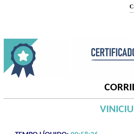
C
CORRI
VINICI