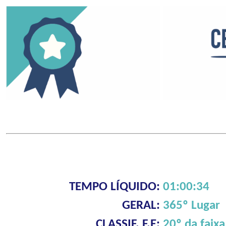
TEMPO LÍQUIDO:
01:00:34
GERAL:
365º Lugar
CLASSIF. F.E:
20º da faixa