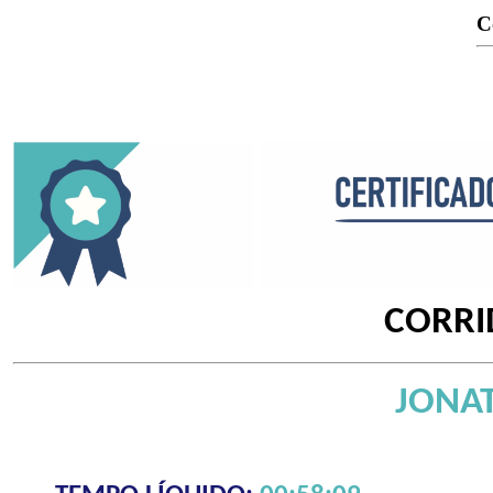
C
CORRI
JONA