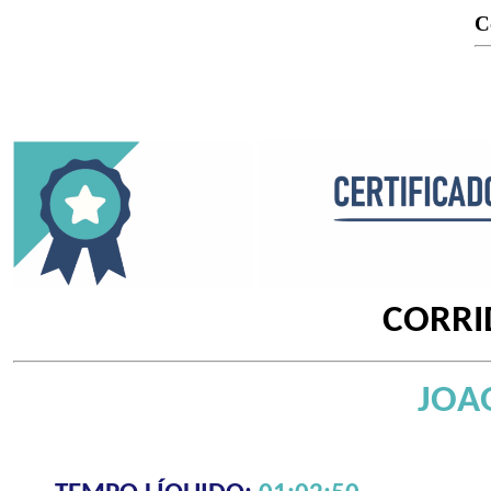
C
CORRI
JOA