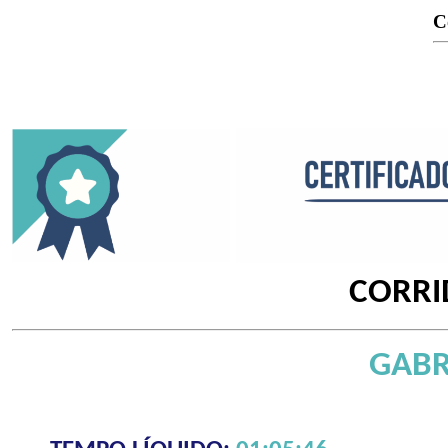
C
CORRI
GABR