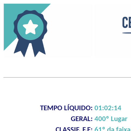
TEMPO LÍQUIDO:
01:02:14
GERAL:
400º Lugar
CLASSIF. F.E:
61º da faixa