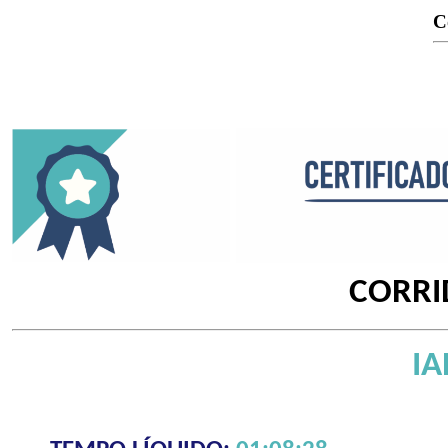
C
CORRI
IA