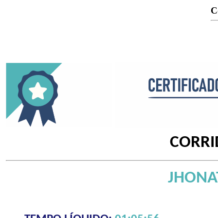
C
CORRI
JHONA