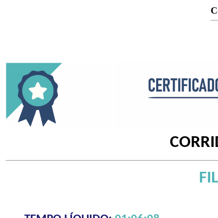
C
CORRI
FI