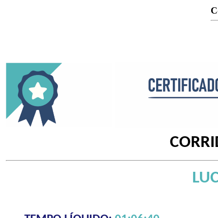
C
CORRI
LUC