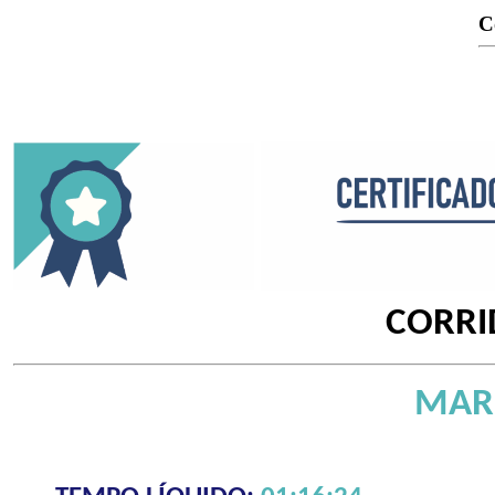
C
CORRI
MAR