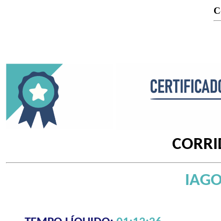
C
CORRI
IAG