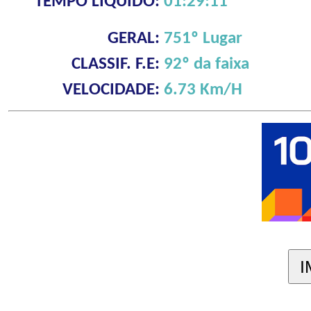
TEMPO LÍQUIDO:
01:29:11
GERAL:
751º Lugar
CLASSIF. F.E:
92º da faixa
VELOCIDADE:
6.73 Km/H