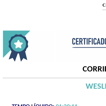
C
CORRI
WESL