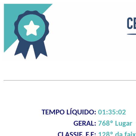
TEMPO LÍQUIDO:
01:35:02
GERAL:
768º Lugar
CLASSIF. F.E:
128º da fai