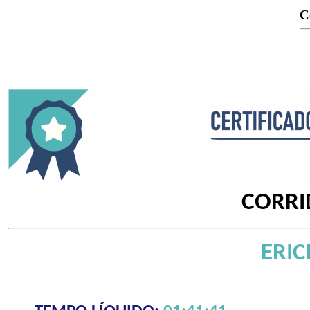
C
CORRI
ERIC