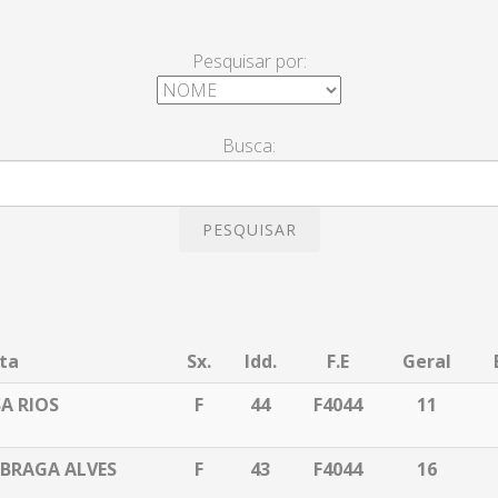
Pesquisar por:
Busca:
PESQUISAR
ta
Sx.
Idd.
F.E
Geral
A RIOS
F
44
F4044
11
 BRAGA ALVES
F
43
F4044
16