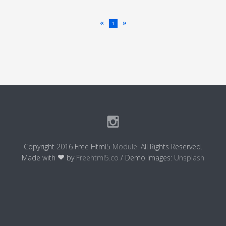
«
»
1
Copyright 2016 Free Html5
Module
. All Rights Reserved.
Made with
by
Freehtml5.co
/ Demo Images:
Unsplash