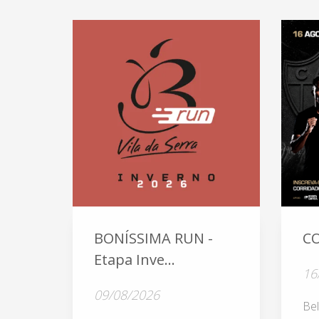
BONÍSSIMA RUN -
C
Etapa Inve...
16
09/08/2026
Be