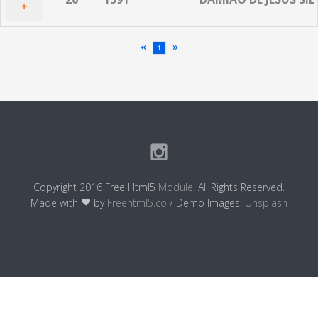
+
«
»
1
Copyright 2016 Free Html5
Module
. All Rights Reserved.
Made with
by
Freehtml5.co
/ Demo Images:
Unsplash